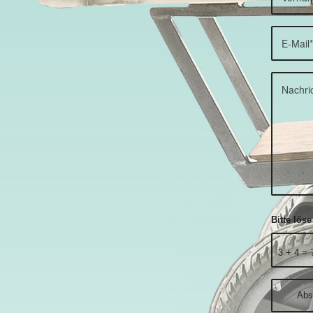
Bitte lös
3 + 4 = 