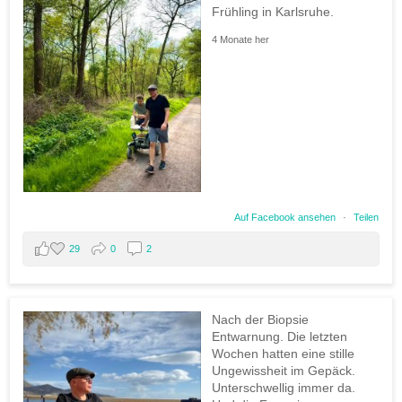
Frühling in Karlsruhe.
4 Monate her
Auf Facebook ansehen
·
Teilen
29
0
2
Nach der Biopsie
Entwarnung. Die letzten
Wochen hatten eine stille
Ungewissheit im Gepäck.
Unterschwellig immer da.