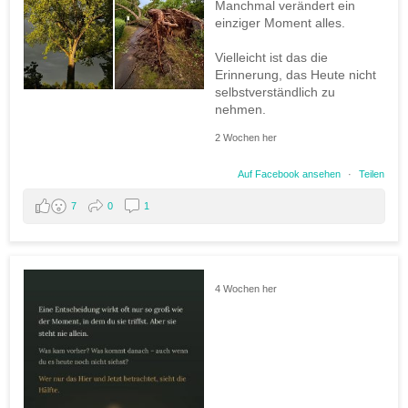
Manchmal verändert ein
einziger Moment alles.
Vielleicht ist das die
Erinnerung, das Heute nicht
selbstverständlich zu
nehmen.
2 Wochen her
Auf Facebook ansehen
·
Teilen
7
0
1
4 Wochen her