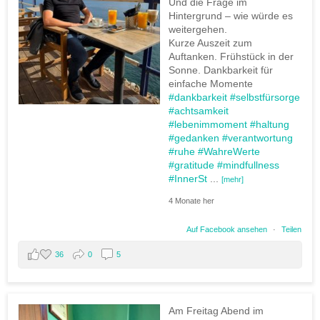
Und die Frage im
Hintergrund – wie würde es
weitergehen.
Kurze Auszeit zum
Auftanken. Frühstück in der
Sonne. Dankbarkeit für
einfache Momente
#dankbarkeit
#selbstfürsorge
#achtsamkeit
#lebenimmoment
#haltung
#gedanken
#verantwortung
#ruhe
#WahreWerte
#gratitude
#mindfullness
#InnerSt
...
[mehr]
4 Monate her
Auf Facebook ansehen
·
Teilen
36
0
5
Am Freitag Abend im