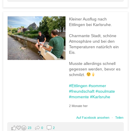
Kleiner Ausflug nach
Ettlingen bei Karlsruhe.
Charmante Stadt, schöne
Atmosphäre und bei den
Temperaturen natürlich ein
Eis.
Musste allerdings schnell
gegessen werden, bevor es
schmilzt.
#Ettlingen
#sommer
#freundschaft
#soulmate
#momente
#Karlsruhe
2 Monate her
Auf Facebook ansehen
·
Teilen
23
0
2