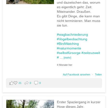
und dazwischen das, worum
es eigentlich geht: Zeit.
Miteinander. Draußen.
Es gibt Dinge, die kann man
nicht terminieren. Man muss
sie tun.
#wagbachniederung
#Vogelbeobachtung
#BirdWatching
#naturmomente
#selbstfürsorge
#zeitzuzweit
#
...
[mehr]
4 Monate her
Auf Facebook ansehen
·
Teilen
21
0
0
Erster Spaziergang in kurzer
Hose dieses Jahr.