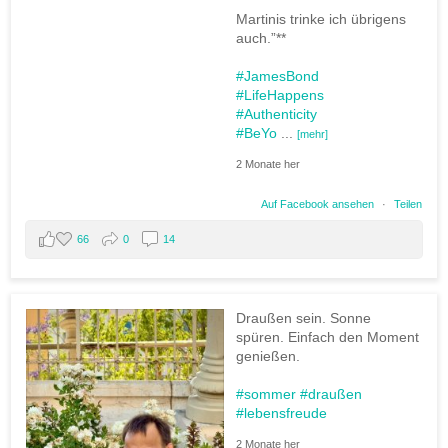
Martinis trinke ich übrigens
auch.”**
#JamesBond
#LifeHappens
#Authenticity
#BeYo
...
[mehr]
2 Monate her
Auf Facebook ansehen
·
Teilen
66
0
14
Draußen sein. Sonne
spüren. Einfach den Moment
genießen.
#sommer
#draußen
#lebensfreude
2 Monate her